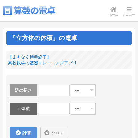
ホーム
メニュー
『立方体の体積』の電卓
【まもなく特典終了】
高校数学の基礎トレーニングアプリ
辺の長さ
cm
= 体積
3
cm
計算
クリア