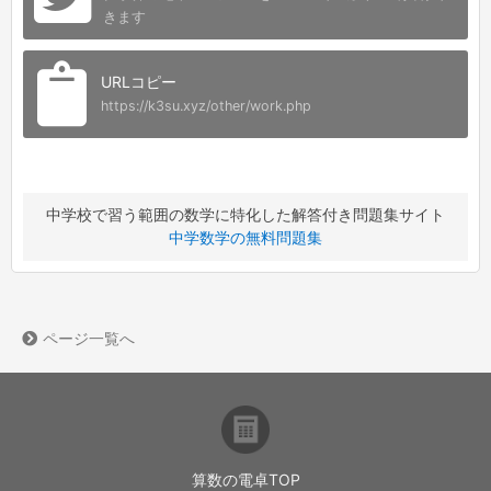
きます
URLコピー
https://k3su.xyz/other/work.php
中学校で習う範囲の数学に特化した解答付き問題集サイト
中学数学の無料問題集
ページ一覧へ
算数の電卓TOP