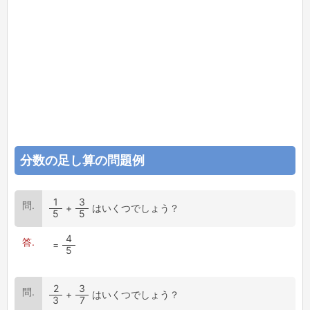
分数の足し算の問題例
1
3
+
はいくつでしょう？
5
5
4
=
5
2
3
+
はいくつでしょう？
3
7