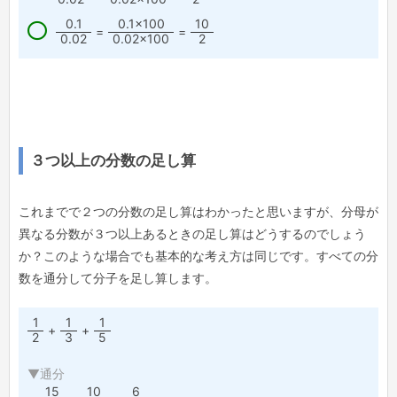
0.1
0.1×100
10
=
=
0.02
0.02×100
2
３つ以上の分数の足し算
これまでで２つの分数の足し算はわかったと思いますが、分母が
異なる分数が３つ以上あるときの足し算はどうするのでしょう
か？このような場合でも基本的な考え方は同じです。すべての分
数を通分して分子を足し算します。
1
1
1
+
+
2
3
5
▼通分
15
10
6