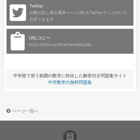
Twitter
分数の足し算の電卓ページURLをTwitterでつぶやいて
共有できます
URLコピー
https://k3su.xyz/fraction/add.php
中学校で習う範囲の数学に特化した解答付き問題集サイト
中学数学の無料問題集
ページ一覧へ