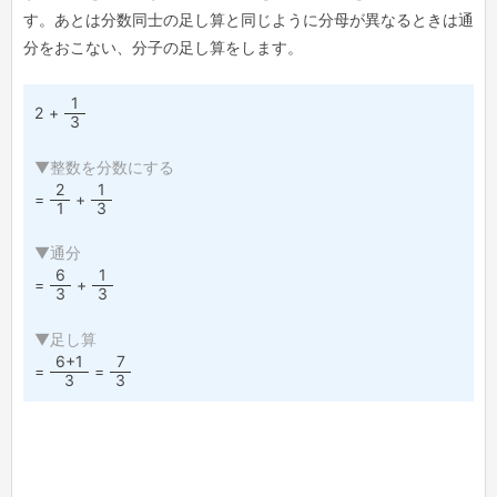
す。あとは分数同士の足し算と同じように分母が異なるときは通
分をおこない、分子の足し算をします。
1
2
+
3
▼整数を分数にする
2
1
=
+
1
3
▼通分
6
1
=
+
3
3
▼足し算
6+1
7
=
=
3
3