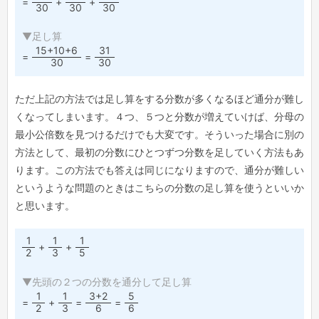
=
+
+
30
30
30
▼足し算
15+10+6
31
=
=
30
30
ただ上記の方法では足し算をする分数が多くなるほど通分が難し
くなってしまいます。４つ、５つと分数が増えていけば、分母の
最小公倍数を見つけるだけでも大変です。そういった場合に別の
方法として、最初の分数にひとつずつ分数を足していく方法もあ
ります。この方法でも答えは同じになりますので、通分が難しい
というような問題のときはこちらの分数の足し算を使うといいか
と思います。
1
1
1
+
+
2
3
5
▼先頭の２つの分数を通分して足し算
1
1
3+2
5
=
+
=
=
2
3
6
6