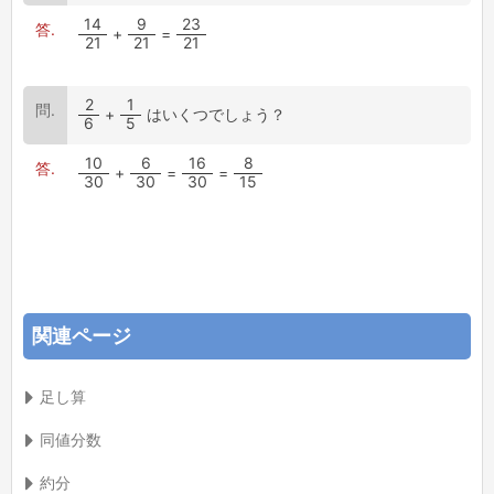
14
9
23
+
=
21
21
21
2
1
+
はいくつでしょう？
6
5
10
6
16
8
+
=
=
30
30
30
15
関連ページ
足し算
同値分数
約分