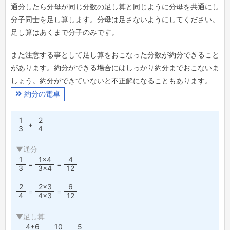
通分したら分母が同じ分数の足し算と同じように分母を共通にし
分子同士を足し算します。分母は足さないようにしてください。
足し算はあくまで分子のみです。
また注意する事として足し算をおこなった分数が約分できること
があります。約分ができる場合にはしっかり約分までおこないま
しょう。約分ができていないと不正解になることもあります。
約分の電卓
1
2
+
3
4
▼通分
1
1×4
4
=
=
3
3×4
12
2
2×3
6
=
=
4
4×3
12
▼足し算
4+6
10
5