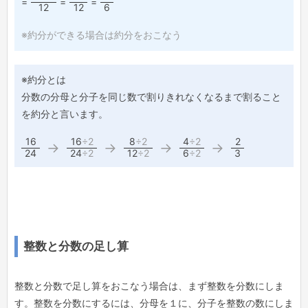
=
=
=
12
12
6
※約分ができる場合は約分をおこなう
※約分とは
分数の分母と分子を同じ数で割りきれなくなるまで割ること
を約分と言います。
16
16
÷2
8
÷2
4
÷2
2
→
→
→
→
24
24
÷2
12
÷2
6
÷2
3
整数と分数の足し算
整数と分数で足し算をおこなう場合は、まず整数を分数にしま
す。整数を分数にするには、分母を１に、分子を整数の数にしま