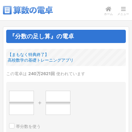
ホーム
メニュー
『分数の足し算』の電卓
【まもなく特典終了】
高校数学の基礎トレーニングアプリ
この電卓は
240万2621回
使われています
＋
帯分数を使う