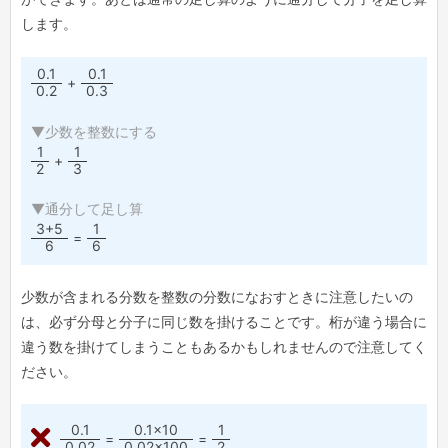
します。
0.1
0.1
+
0.2
0.3
▼少数を整数にする
1
1
+
2
3
▼通分して足し算
3+5
1
=
6
6
少数が含まれる分数を整数の分数になおすときに注意したいの
は、必ず分母と分子に同じ数を掛けることです。桁が違う場合に
違う数を掛けてしまうこともあるかもしれませんので注意してく
ださい。
0.1
0.1×10
1
=
=
0.02
0.02×100
2