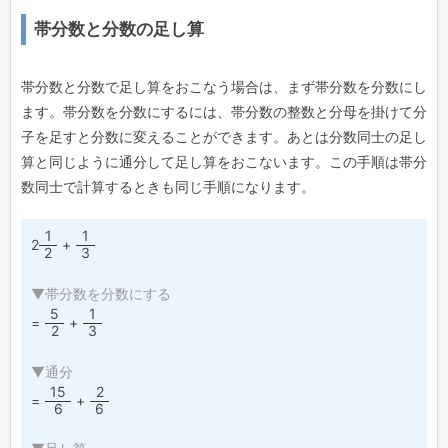
帯分数と分数の足し算
帯分数と分数で足し算をおこなう場合は、まず帯分数を分数にし
ます。帯分数を分数にするには、帯分数の整数と分母を掛けて分
子を足すと分数に変えることができます。あとは分数同士の足し
算と同じように通分して足し算をおこないます。この手順は帯分
数同士で計算するときも同じ手順になります。
1
1
2
+
2
3
▼帯分数を分数にする
5
1
=
+
2
3
▼通分
15
2
=
+
6
6