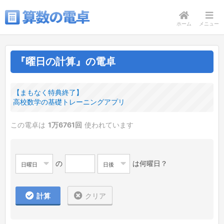
ホーム
メニュー
『曜日の計算』の電卓
【まもなく特典終了】
高校数学の基礎トレーニングアプリ
この電卓は
1万6761回
使われています
の
は何曜日？
日曜日
日後
計算
クリア