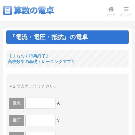
ホーム
メニュー
『電流・電圧・抵抗』の電卓
【まもなく特典終了】
高校数学の基礎トレーニングアプリ
※２つ入力してください。
電流
A
電圧
V