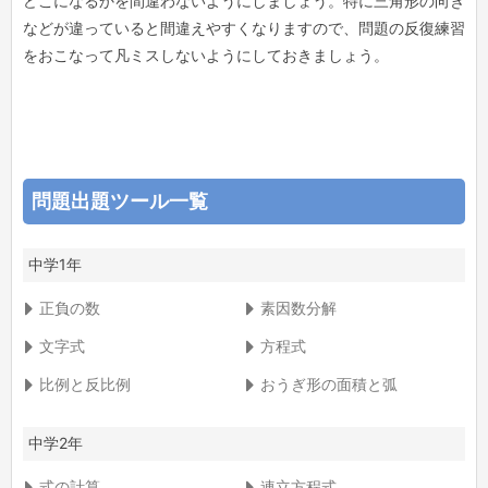
どこになるかを間違わないようにしましょう。特に三角形の向き
などが違っていると間違えやすくなりますので、問題の反復練習
をおこなって凡ミスしないようにしておきましょう。
問題出題ツール一覧
中学1年
正負の数
素因数分解
文字式
方程式
比例と反比例
おうぎ形の面積と弧
中学2年
式の計算
連立方程式