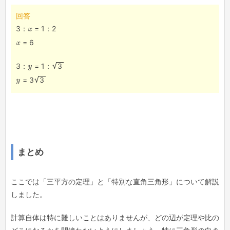
回答
3：
x
= 1：2
x
= 6
3：
y
= 1：
3
y
= 3
3
まとめ
ここでは「三平方の定理」と「特別な直角三角形」について解説
しました。
計算自体は特に難しいことはありませんが、どの辺が定理や比の