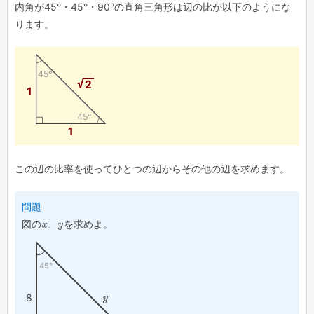
内角が45°・45°・90°の直角三角形は辺の比が以下のようにな
ります。
45°
2
1
45°
1
この辺の比率を使ってひとつの辺からその他の辺を求めます。
問題
図の
x
、
y
を求めよ。
45°
8
y