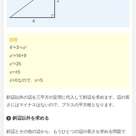
3
4
回答
2
2
2
4
+3
=
x
2
x
=16+9
2
x
=25
x
=±5
x
>0なので、
x
=5
斜辺以外の辺を三平方の定理に代入して斜辺を求めます。辺の長
さにはマイナスはないので、プラスの平方根となります。
斜辺以外を求める
斜辺とその他の辺から、もうひとつの辺の長さを求める問題で