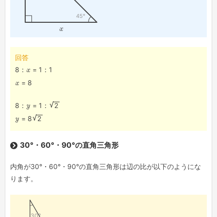
45°
x
回答
8：
x
= 1：1
x
= 8
8：
y
= 1：
2
y
= 8
2
30°・60°・90°の直角三角形
内角が30°・60°・90°の直角三角形は辺の比が以下のようにな
ります。
30°