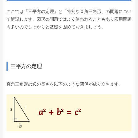
ここでは「三平方の定理」と「特別な直角三角形」の問題につい
て解説します。図形の問題ではよく使われることもあり応用問題
も多いのでしっかりと基礎を固めておきましょう。
三平方の定理
直角三角形の辺の長さを以下のような関係が成り立ちます。
c
a
2
2
2
a
+
b
=
c
b