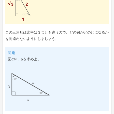
3
2
60°
1
この三角形は比率は３つとも違うので、どの辺がどの比になるか
を間違わないようにしましょう。
問題
図の
x
、
y
を求めよ。
60°
x
3
30°
y