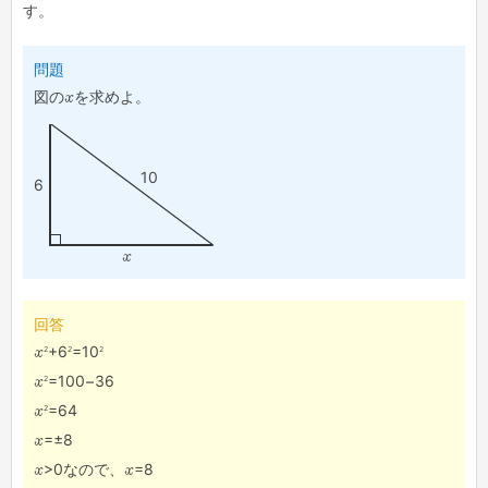
す。
問題
図の
x
を求めよ。
10
6
x
回答
2
2
2
x
+6
=10
2
x
=100-36
2
x
=64
x
=±8
x
>0なので、
x
=8