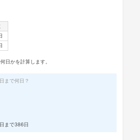
。
数
日
日
と何日かを計算します。
月5日まで何日？
5日まで386日