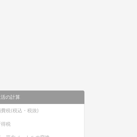
生活の計算
消費税(税込・税抜)
所得税