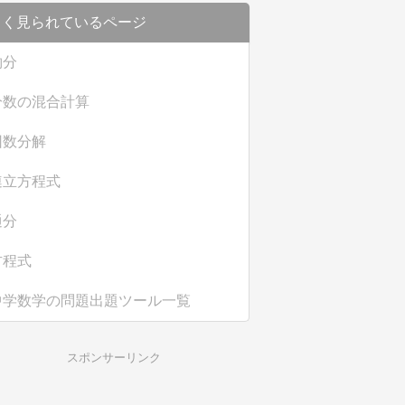
よく見られているページ
約分
分数の混合計算
因数分解
連立方程式
通分
方程式
中学数学の問題出題ツール一覧
スポンサーリンク