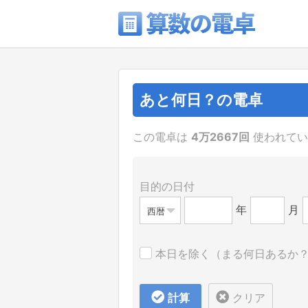
あと何日？の電卓
この電卓は
4万2667回
使われてい
目的の日付
年
月
西暦
本日を除く（まる何日あるか
計算
クリア