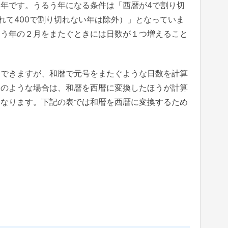
年です。うるう年になる条件は「西暦が4で割り切
切れて400で割り切れない年は除外）」となっていま
るう年の２月をまたぐときには日数が１つ増えること
にできますが、和暦で元号をまたぐような日数を計算
このような場合は、和暦を西暦に変換したほうが計算
くなります。下記の表では和暦を西暦に変換するため