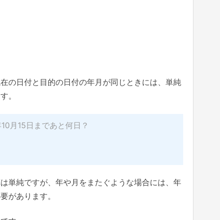
現在の日付と目的の日付の年月が同じときには、単純
ます。
0年10月15日まであと何日？
算は単純ですが、年や月をまたぐような場合には、年
必要があります。