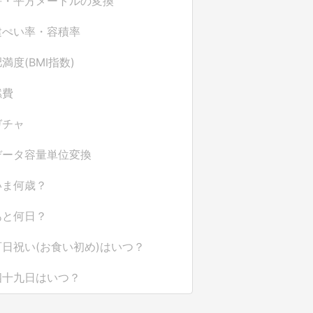
坪・平方メートルの変換
建ぺい率・容積率
満度(BMI指数)
燃費
ガチャ
データ容量単位変換
いま何歳？
あと何日？
百日祝い(お食い初め)はいつ？
四十九日はいつ？